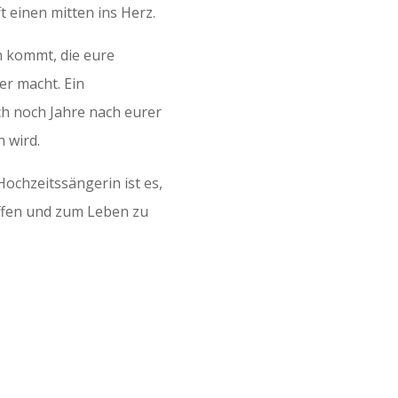
ft einen mitten ins Herz.
n kommt, die eure
r macht. Ein
ch noch Jahre nach eurer
 wird.
ochzeitssängerin ist es,
affen und zum Leben zu
HOCHZEITSLIEDER