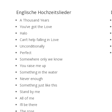
Englische Hochzeitslieder
A Thousand Years
You’ve got the Love
Halo
Can’t help falling in Love
Unconditionally
Perfect
Somewhere only we know
You raise me up
Something in the water
Never enough
Something just like this
Stand by me
All of me
I’ll be there
The rose